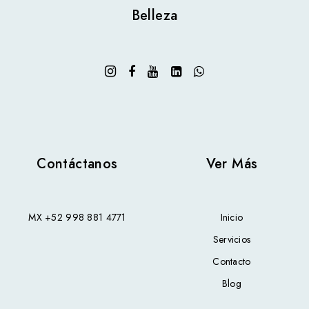
privileges.
Belleza
Serial Numbers below 947249 are no longer
supported. Contact Canfield for trade in / upgrade
options.
The serial number is located next to the USB port
on the rear panel.
We do not support using a server class OS as a
workstation.
WAN Connectivity is NOT supported.
Contáctanos
Ver Más
MX
+52 998 881 4771
Inicio
Servicios
Contacto
Blog