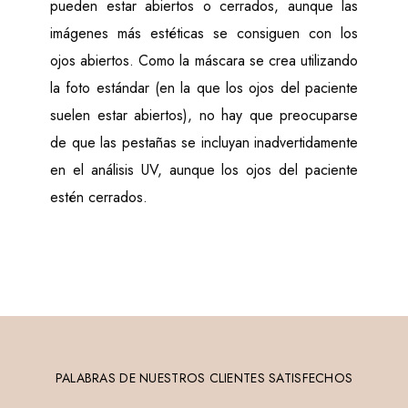
1 Gbps wired LAN connectivity (Wi-Fi not
pueden estar abiertos o cerrados, aunque las
supported)
imágenes más estéticas se consiguen con los
Windows 10 or 11 (Professional 64 Bit) -
ojos abiertos. Como la máscara se crea utilizando
Recommended
la foto estándar (en la que los ojos del paciente
Windows Home Edition & Windows VISTA –
suelen estar abiertos), no hay que preocuparse
NOT SUPPORTED
de que las pestañas se incluyan inadvertidamente
Internet Explorer 11
en el análisis UV, aunque los ojos del paciente
VISIA iPad App
estén cerrados.
Minimum support of 802.11n or later protocol by
the intra-office Wi-Fi router
Requires iPad capable of running the current
version of iOS
SQL Server
PALABRAS DE NUESTROS CLIENTES SATISFECHOS