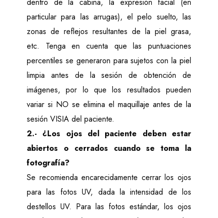
dentro de la cabina, la expresión facial (en
Voltage: 100 to 240 Volts AC (+/- 10%)
particular para las arrugas), el pelo suelto, las
Frequency: 50/60 Hz (+/- 3 Hz)
zonas de reflejos resultantes de la piel grasa,
Current: 3 A (rms)
etc. Tenga en cuenta que las puntuaciones
Requirements
percentiles se generaron para sujetos con la piel
Workstation
limpia antes de la sesión de obtención de
imágenes, por lo que los resultados pueden
16 GB RAM
variar si NO se elimina el maquillaje antes de la
2.2 GHz or faster processor, Intel i5
sesión VISIA del paciente.
Minimum 10 GB available disk space for installing
2.- ¿Los ojos del paciente deben estar
application
abiertos o cerrados cuando se toma la
250 GB available disk space recommended for
fotografía?
data
Se recomienda encarecidamente cerrar los ojos
Monitor: 1280 x 900 (4K monitors supported at
maximum 150% magnification)
para las fotos UV, dada la intensidad de los
USB Ports: 2 dedicated ports (USB 2.0)
destellos UV. Para las fotos estándar, los ojos