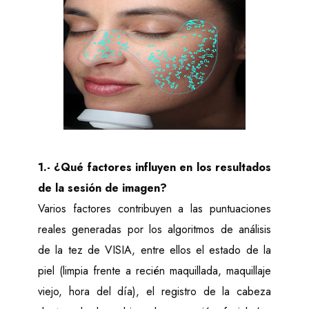
Multi-spectral Imaging
Standard light IntelliFlash
Cross Polarized flash
Ultraviolet lighting
VISIA Facial Imaging Booth - Size &
Weight
1.- ¿Qué factores influyen en los resultados
Centered: 13 x 14.2 x 20.9 in (32.9 x 36 x 53.1
cm)
de la sesión de imagen?
Total footprint with 3 position swing: 15 x 22.9 x
Varios factores contribuyen a las puntuaciones
20.9 in (38.1 x 58.2 x 53.1 cm)
reales generadas por los algoritmos de análisis
Weight: 31 lbs. (14 kg)
de la tez de VISIA, entre ellos el estado de la
piel (limpia frente a recién maquillada, maquillaje
Power
viejo, hora del día), el registro de la cabeza