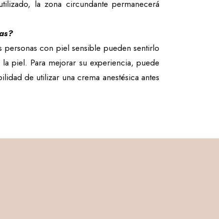
utilizado, la zona circundante permanecerá
ias?
as personas con piel sensible pueden sentirlo
la piel. Para mejorar su experiencia, puede
ilidad de utilizar una crema anestésica antes
“Great gift for my 40
th
birthday! Now I l
e
as
young
as I
feel”.