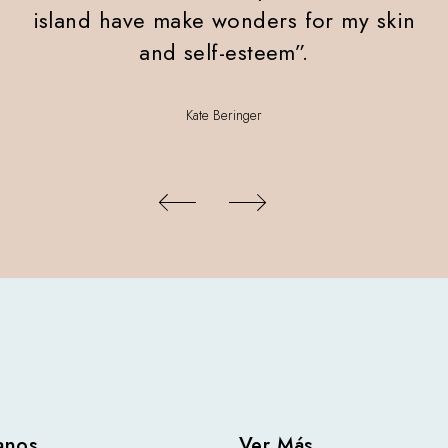
island have make wonders
for my skin
and
self-esteem
”.
Kate Beringer
anos
Ver Más